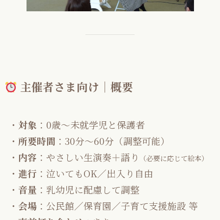
主催者さま向け｜概要
・
対象
：0歳〜未就学児と保護者
・
所要時間
：30分〜60分（調整可能）
・
内容
：やさしい生演奏＋語り
（必要に応じて絵本）
・
進行
：泣いてもOK／出入り自由
・
音量
：乳幼児に配慮して調整
・
会場
：公民館／保育園／子育て支援施設 等